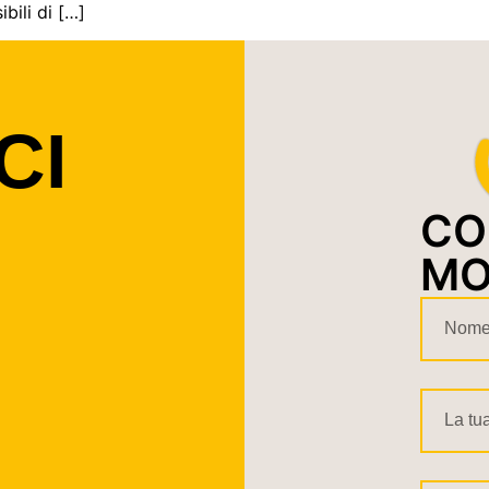
bili di […]
CI
CO
MO