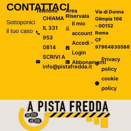
CONTATTACI
Telefono
Area
Via di Donna
Riservata
CHIAMA
Olimpia 166
Sottoponici
Il mio
– 00152
IL 331
il tuo caso
Roma
account
953
CF
Accedi -
97964830588
0814
Login
SCRIVI A
Privacy
Abbonamenti
info@pistafredda.it
policy
cookie
policy