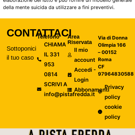
elaborazione del lutto e può fornire un modello generale
della mente suicida da utilizzare a fini preventivi.
CONTATTACI
Telefono
Area
Via di Donna
Riservata
CHIAMA
Olimpia 166
Sottoponici
Il mio
– 00152
IL 331
il tuo caso
Roma
account
953
CF
Accedi -
97964830588
0814
Login
SCRIVI A
Privacy
Abbonamenti
info@pistafredda.it
policy
cookie
policy